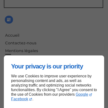
Accessibilité espaces de stockage : 24h/24 - 7j/7
Accueil
Contactez-nous
Mentions légales
Plan du site
Your privacy is our priority
We use Cookies to improve user experience by
Haut de page
personalising content and ads, as well as
analyzing traffic and optimizing social networks
functionalities. By clicking "I Agree" you consent to
the use of Cookies from our providers
Google
Facebook
.