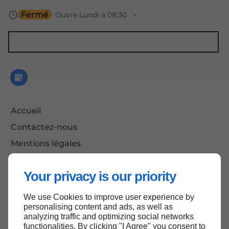
Fermé
⋅ Ouvre Lundi à 08:30
Accessibilité espaces de stockage : 24h/24 - 7j/7
Accueil
Contactez-nous
Mentions légales
Plan du site
Your privacy is our priority
We use Cookies to improve user experience by
Haut de page
personalising content and ads, as well as
analyzing traffic and optimizing social networks
functionalities. By clicking "I Agree" you consent to