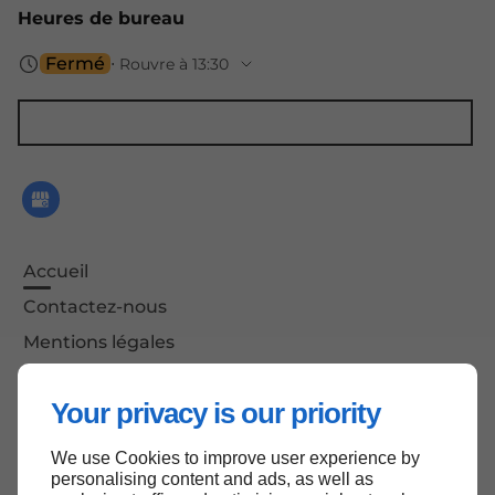
Heures de bureau
Fermé
⋅ Rouvre à 13:30
Accessibilité espaces de stockage : 24h/24 - 7j/7
Accueil
Contactez-nous
Mentions légales
Plan du site
Your privacy is our priority
We use Cookies to improve user experience by
Haut de page
personalising content and ads, as well as