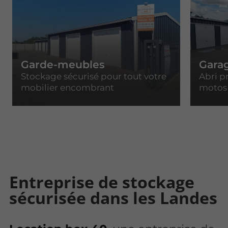
Garde-meubles
Garag
Stockage sécurisé pour tout votre
Abri p
mobilier encombrant
motos
Entreprise de stockage
sécurisée dans les Landes